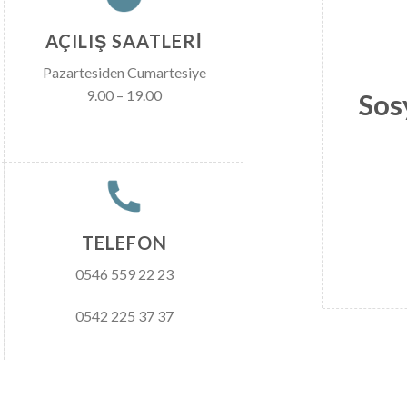
AÇILIŞ SAATLERİ
Pazartesiden Cumartesiye
9.00 – 19.00
Sos
TELEFON
0546 559 22 23
0542 225 37 37